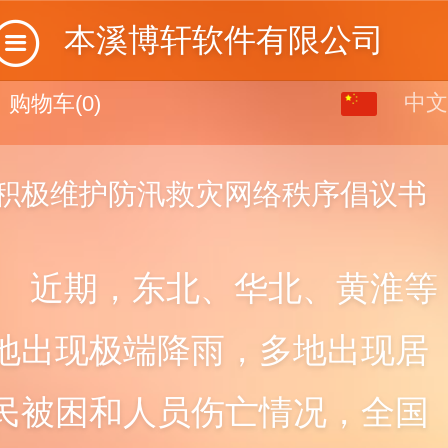
本溪博轩软件有限公司
中文
中文
购物车
(0)
English
积极维护防汛救灾网络秩序倡议书
近期，东北、华北、黄淮等
地出现极端降雨，多地出现
居
民被困和人员伤亡情况，全国