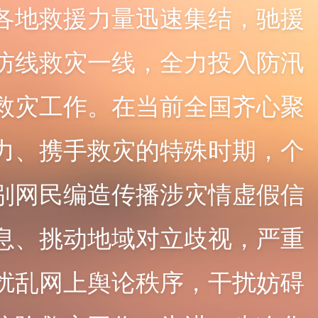
各地救援力量迅速集结，驰
援
防线救灾一线，全力投入防汛
救灾工作。在当前全国齐心
聚
力、携手救灾的特殊时期，个
别网民编造传播涉灾情虚假
信
息、挑动地域对立歧视，严重
扰乱网上舆论秩序，干扰妨
碍